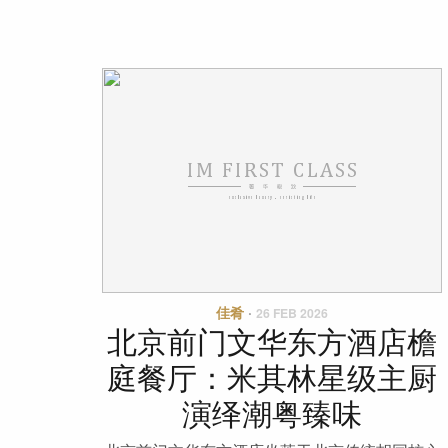
佳肴
·
26 FEB 2026
北京前门文华东方酒店檐
庭餐厅：米其林星级主厨
演绎潮粤臻味