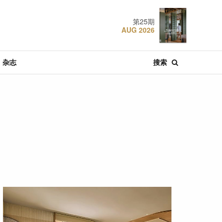
第25期
AUG 2026
杂志
搜索
·
·
·
肴
酒店
特辑文章
推荐
节庆
04 AUG 2026
22 JUL 2018
22 DEC 2024
探索东京
设计奢旅：曼谷安达
香港W酒店
仕酒店
·
·
·
特辑文章
推荐
酒店
30 JUL 2026
19 JAN 2021
06 MAR 2023
新加坡航空：空中的
设计奢旅：杭州中心
张弼士故居: 槟城最具
胜利
四季酒店
传奇色彩的蓝屋