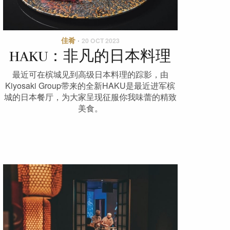
佳肴
·
20 OCT 2023
HAKU：非凡的日本料理
最近可在槟城见到高级日本料理的踪影，由
Kiyosaki Group带来的全新HAKU是最近进军槟
城的日本餐厅，为大家呈现征服你我味蕾的精致
美食。