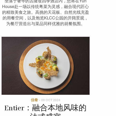
坐落于奢华的吉隆坡四季酒店内，您将在Yun
House赴一场以传统粤菜为灵感，融合现代匠心
的精致美食之旅。高挑的天花板、自然光线充盈
的用餐空间，以及饱览KLCC公园的开阔景观，
为餐厅营造出与菜品同样优雅的就餐氛围。
佳肴
·
09 OCT 2024
Entier：融合本地风味的