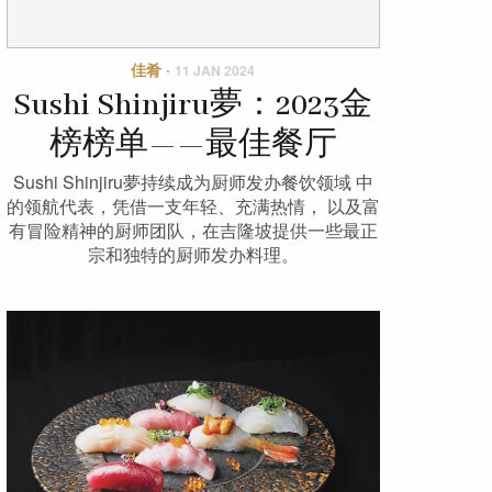
佳肴
·
11 JAN 2024
Sushi Shinjiru夢：2023金
榜榜单——最佳餐厅
Sushi Shinjiru夢持续成为厨师发办餐饮领域 中
的领航代表，凭借一支年轻、充满热情， 以及富
有冒险精神的厨师团队，在吉隆坡提供一些最正
宗和独特的厨师发办料理。