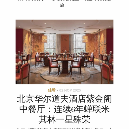
旅。
佳肴
·
02 NOV 2025
北京华尔道夫酒店紫金阁
中餐厅：连续6年蝉联米
其林一星殊荣