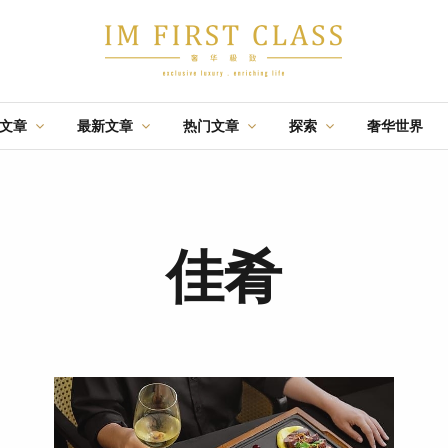
辑文章
最新文章
热门文章
探索
奢华世界
·
·
·
航游
佳酿
盛事
时尚
节庆
飛行
佳
特辑文章
推荐
特辑文章
05 AUG 2026
02 OCT 2025
13 AUG 2020
台北：一座能组装无
设计奢旅：曼谷丽思
马来西亚亲善旅游社
限行程的城市
卡尔顿酒店
— 2020金榜榜单全马
奢華
新闻
优惠
旅游
舒心
毅际媒体
最佳旅行社
佳肴
·
·
·
特辑文章
推荐
盛事
31 JUL 2026
19 JUN 2018
14 AUG 2023
与国泰一起跃升您的
设计奢旅：京都帝国
G酒店
生活享受
饭店