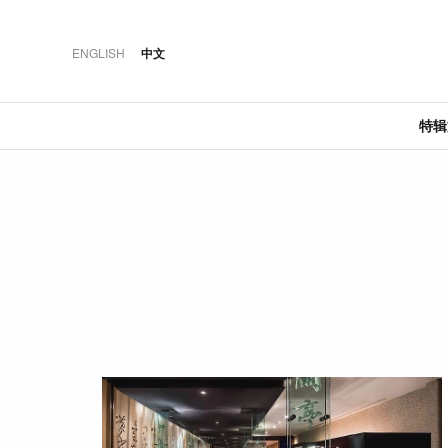
ENGLISH
中文
特
·
·
·
推荐
特辑文章
佳肴
奢華
06 AUG 2026
20 JUN 2018
12 MAR 2026
澳大利亚荣登“最佳城
晶华轩：米其林一星
2018马赛地C级
市”榜首
粤菜的极致风雅
·
·
·
特辑文章
盛事
酒店
03 AUG 2026
04 JAN 2021
24 MAY 2024
持瑞士旅行通票春游
当城市相遇于餐桌：
曼谷湄南河四季酒店:
瑞士
KL Cocktail Week的联
传奇建筑大师的新力
名餐酒体验
作