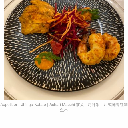
Appetizer - Jhinga Kebab | Achari Macchi 前菜 - 烤虾串、印式腌香红鲷
鱼串