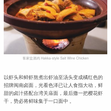
客家盐酒鸡 Hakka-style Salt Wine Chicken
以虾头和鲜虾熬煮出虾油至汤头变成橘红色的
招牌闽南卤面，光看色泽已让人食指大动，鲜
甜的卤汁搭配台湾关庙面，最后撒一把樱花虾
干，势必将鲜味集于一口面中 。