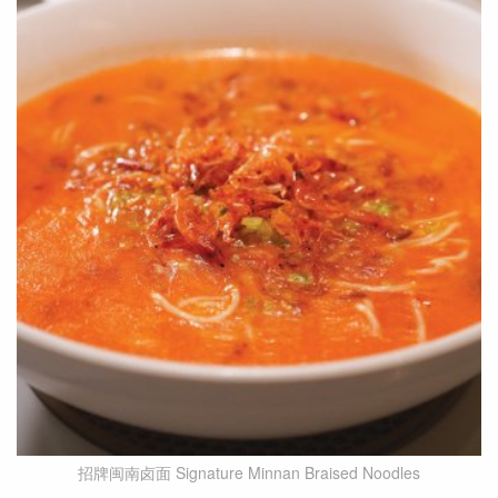
招牌闽南卤面 Signature Minnan Braised Noodles