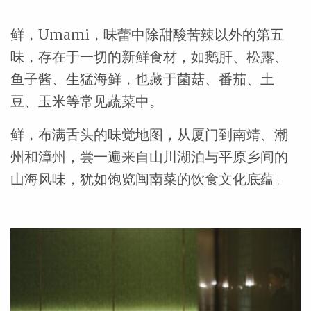
鲜，Umami，味蕾中除甜酸苦辣以外的第五
味，存在于一切的新鲜食材，如鹅肝、松露、
鱼子酱、生猛海鲜，也藏于菌菇、番茄、土
豆、玉米等常见蔬菜中。
鲜，布满舌头的味觉地图，从厦门到南靖、潮
州和漳州，尝一遍来自山川湖泊与平原乡间的
山海风味，犹如饱览闽南菜的饮食文化底蕴。