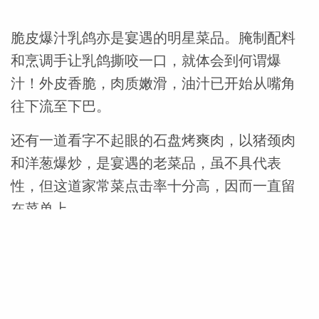
脆皮爆汁乳鸽亦是宴遇的明星菜品。腌制配料
和烹调手让乳鸽撕咬一口，就体会到何谓爆
汁！外皮香脆，肉质嫩滑，油汁已开始从嘴角
往下流至下巴。
还有一道看字不起眼的石盘烤爽肉，以猪颈肉
和洋葱爆炒，是宴遇的老菜品，虽不具代表
性，但这道家常菜点击率十分高，因而一直留
在菜单上 。