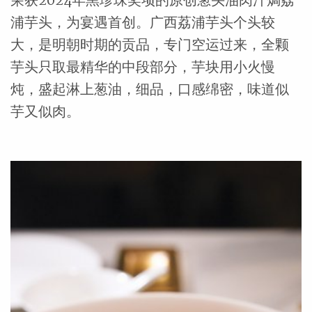
荣获2024年黑珍珠奖项的原创葱头油肉汁焗荔
浦芋头，为宴遇首创。广西荔浦芋头个头较
大，是明朝时期的贡品，专门空运过来，全颗
芋头只取最精华的中段部分，芋块用小火慢
炖，盛起淋上葱油，细品，口感绵密，味道似
芋又似肉。