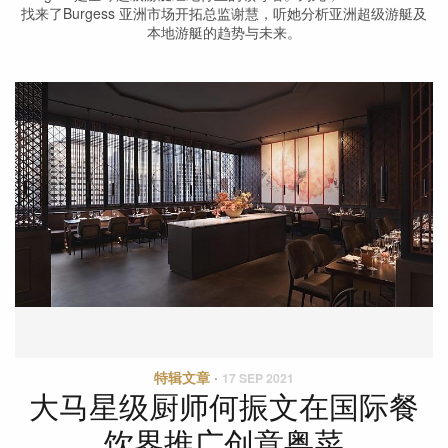
找来了Burgess 亚洲市场开拓总监谢慧，听她分析亚洲超级游艇及
本地游艇的趋势与未来。
特辑文章
·
17 SEP 2021
大马星级厨师何振文在国际餐
饮界推广创意粤菜