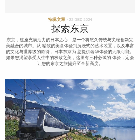
特辑文章
·
22 DEC 2024
探索东京
东京，这座充满活⼒的⽇本之⼼，是⼀个将悠久传统与尖端创新完
美融合的城市。从 精致的美⻝体验到沉浸式的艺术装置，以及丰富
的⽂化与世界级的款待，⽇本东京为 您提供奢华体验的⽆限可能。
如果您渴望享受⼈⽣中的极致之美，这⾥有三种必试的 体验，定会
让您的东京之旅提升⾄全新⾼度。