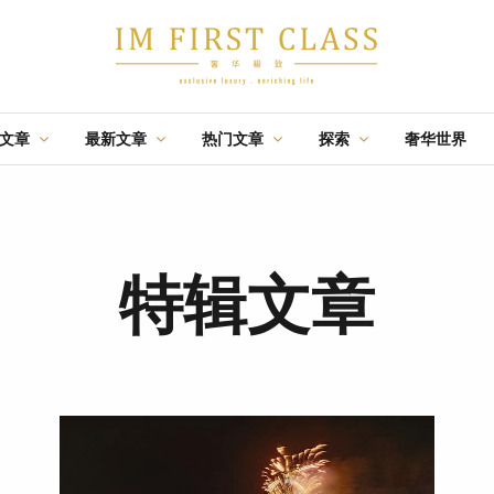
辑文章
最新文章
热门文章
探索
奢华世界
·
·
·
航游
佳酿
盛事
时尚
节庆
飛行
佳
特辑文章
推荐
特辑文章
05 AUG 2026
02 OCT 2025
13 AUG 2020
台北：一座能组装无
设计奢旅：曼谷丽思
马来西亚亲善旅游社
限行程的城市
卡尔顿酒店
— 2020金榜榜单全马
奢華
新闻
优惠
旅游
舒心
毅际媒体
最佳旅行社
特辑文章
·
·
·
特辑文章
推荐
盛事
31 JUL 2026
19 JUN 2018
14 AUG 2023
与国泰一起跃升您的
设计奢旅：京都帝国
G酒店
生活享受
饭店