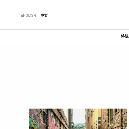
ENGLISH
中文
特
·
·
·
推荐
特辑文章
佳肴
奢華
06 AUG 2026
20 JUN 2018
12 MAR 2026
澳大利亚荣登“最佳城
晶华轩：米其林一星
2018马赛地C级
市”榜首
粤菜的极致风雅
·
·
·
特辑文章
盛事
酒店
03 AUG 2026
04 JAN 2021
24 MAY 2024
持瑞士旅行通票春游
当城市相遇于餐桌：
曼谷湄南河四季酒店:
瑞士
KL Cocktail Week的联
传奇建筑大师的新力
名餐酒体验
作