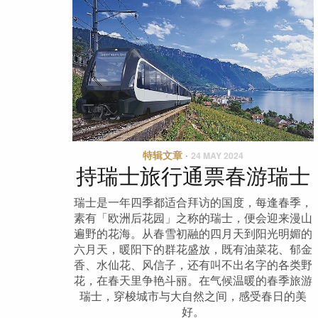
特辑文章
·
24 MAY 2024
持瑞士旅行通票春游瑞士
瑞士是一年四季都适合拜访的国度，每逢春季，
素有「欧洲后花园」之称的瑞士，便会迎来漫山
遍野的花海。从春雪初融的四月天到阳光明媚的
六月天，暖阳下的群花盛放，既有油菜花、郁金
香、水仙花、风信子，还有叫不出名字的各类野
花，在春天里争艳斗丽。在气候温暖的春季旅游
瑞士，穿梭城市与大自然之间，感受春日的美
好。