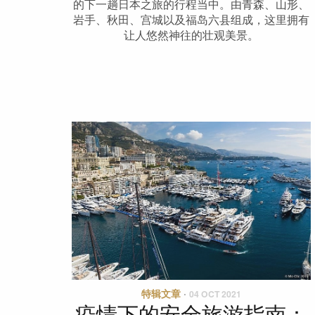
的下一趟日本之旅的行程当中。由青森、山形、
岩手、秋田、宫城以及福岛六县组成，这里拥有
让人悠然神往的壮观美景。
特辑文章
·
04 OCT 2021