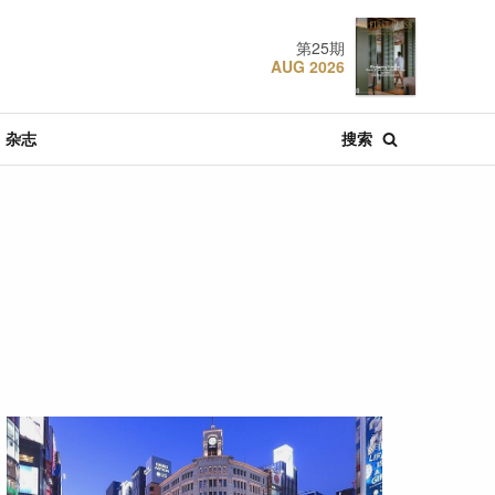
第25期
AUG 2026
杂志
搜索
·
·
·
肴
酒店
特辑文章
推荐
节庆
04 AUG 2026
22 JUL 2018
22 DEC 2024
探索东京
设计奢旅：曼谷安达
香港W酒店
仕酒店
·
·
·
特辑文章
推荐
酒店
30 JUL 2026
19 JAN 2021
06 MAR 2023
新加坡航空：空中的
设计奢旅：杭州中心
张弼士故居: 槟城最具
胜利
四季酒店
传奇色彩的蓝屋