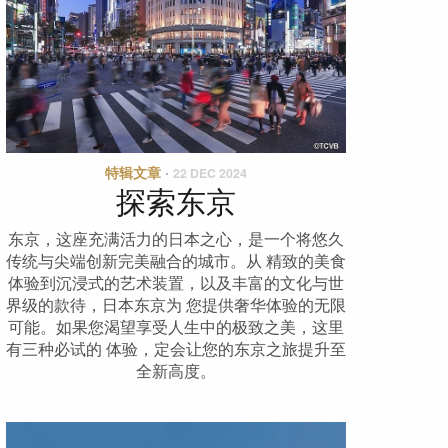
特辑文章
·
22 DEC 2024
探索东京
东京，这座充满活⼒的⽇本之⼼，是⼀个将悠久
传统与尖端创新完美融合的城市。从 精致的美⻝
体验到沉浸式的艺术装置，以及丰富的⽂化与世
界级的款待，⽇本东京为 您提供奢华体验的⽆限
可能。如果您渴望享受⼈⽣中的极致之美，这⾥
有三种必试的 体验，定会让您的东京之旅提升⾄
全新⾼度。