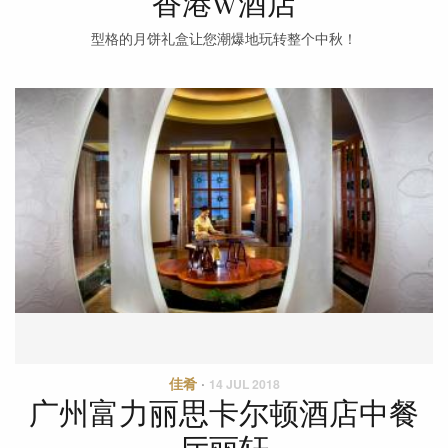
香港W酒店
型格的月饼礼盒让您潮爆地玩转整个中秋！
佳肴
·
14 JUL 2018
广州富力丽思卡尔顿酒店中餐