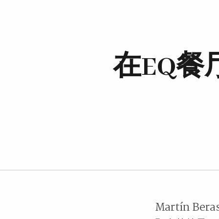
在EQ
Martín 