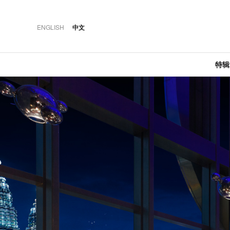
ENGLISH
中文
特
·
·
·
推荐
特辑文章
佳肴
奢華
06 AUG 2026
20 JUN 2018
12 MAR 2026
澳大利亚荣登“最佳城
晶华轩：米其林一星
2018马赛地C级
市”榜首
粤菜的极致风雅
·
·
·
特辑文章
盛事
酒店
03 AUG 2026
04 JAN 2021
24 MAY 2024
持瑞士旅行通票春游
当城市相遇于餐桌：
曼谷湄南河四季酒店:
瑞士
KL Cocktail Week的联
传奇建筑大师的新力
名餐酒体验
作