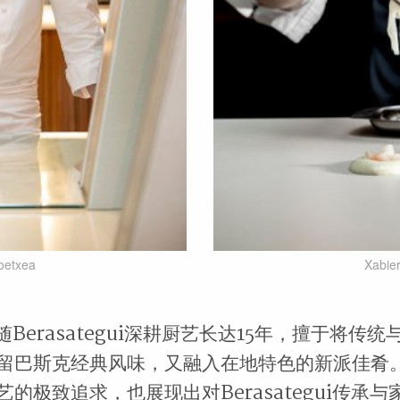
oetxea
Xabie
i跟随Berasategui深耕厨艺长达15年，擅于将传
留巴斯克经典风味，又融入在地特色的新派佳肴
的极致追求，也展现出对Berasategui传承