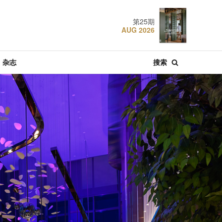
第25期
AUG 2026
杂志
搜索
·
·
·
肴
酒店
特辑文章
推荐
节庆
04 AUG 2026
22 JUL 2018
22 DEC 2024
探索东京
设计奢旅：曼谷安达
香港W酒店
仕酒店
·
·
·
特辑文章
推荐
酒店
30 JUL 2026
19 JAN 2021
06 MAR 2023
新加坡航空：空中的
设计奢旅：杭州中心
张弼士故居: 槟城最具
胜利
四季酒店
传奇色彩的蓝屋