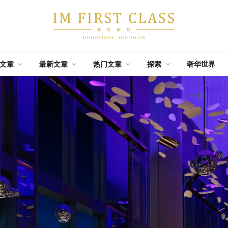
辑文章
最新文章
热门文章
探索
奢华世界
·
·
·
航游
佳酿
盛事
时尚
节庆
飛行
佳
特辑文章
推荐
特辑文章
05 AUG 2026
02 OCT 2025
13 AUG 2020
台北：一座能组装无
设计奢旅：曼谷丽思
马来西亚亲善旅游社
限行程的城市
卡尔顿酒店
— 2020金榜榜单全马
奢華
新闻
优惠
旅游
舒心
毅际媒体
最佳旅行社
·
·
·
特辑文章
推荐
盛事
31 JUL 2026
19 JUN 2018
14 AUG 2023
与国泰一起跃升您的
设计奢旅：京都帝国
G酒店
生活享受
饭店