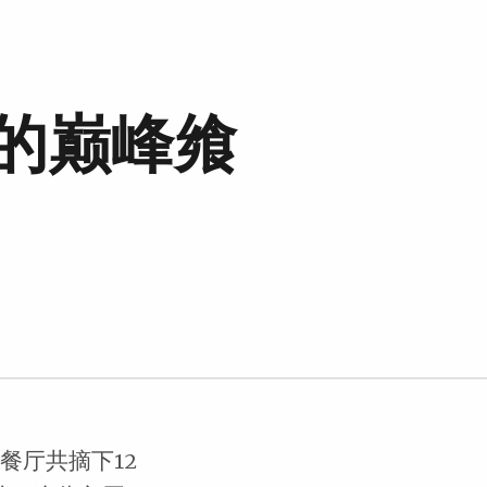
的巅峰飨
家餐厅共摘下12