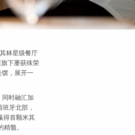
米其林星级餐厅
Q酒店旗下屡获殊荣
精致美馔，展开一
，同时融汇加
西班牙北部，
赢得首颗米其
统的精髓。