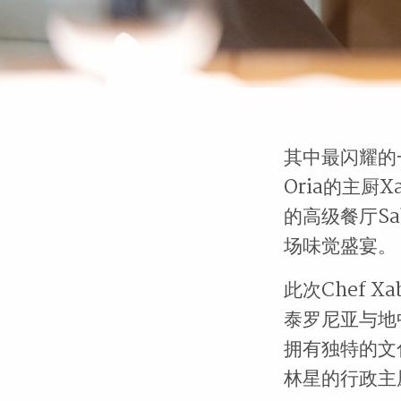
其中最闪耀的一
Oria的主厨X
的高级餐厅Sab
场味觉盛宴。
此次Chef 
泰罗尼亚与地
拥有独特的文
林星的行政主厨