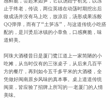
感鲜脆，尝起来如笋，它以汤始于初见，以冻
止于终老，传说，两位英雄在动荡时期挖出后
做成汤并没有马上吃，放凉后，汤形成果冻般
QQ弹弹，而有了“土笋冻”，与这道传统小吃搭
配的，是川烫后冰镇的小章鱼，口感爽脆，味
道鲜美。
阿珠大酒楼昔日是厦门鹭江道上一家简陋的小
吃摊，从当时仅有的三张桌子，从后来几百平
方的餐厅，再到如今五千多平米的大酒楼，全
凭做好闽南原乡风味的真本事。桌上道道传统
闽菜，皆应验了招牌上所写的—老厦门的人情
美味。