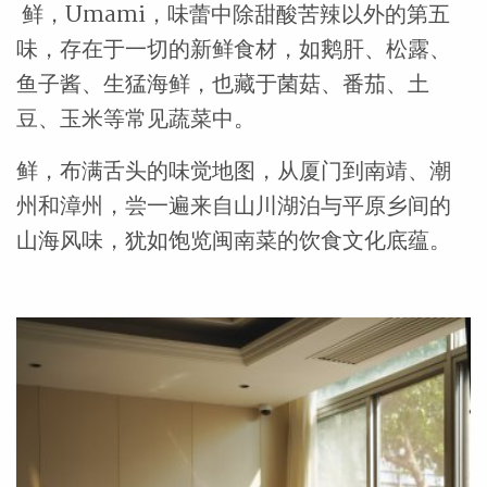
鲜，Umami，味蕾中除甜酸苦辣以外的第五
味，存在于一切的新鲜食材，如鹅肝、松露、
鱼子酱、生猛海鲜，也藏于菌菇、番茄、土
豆、玉米等常见蔬菜中。
鲜，布满舌头的味觉地图，从厦门到南靖、潮
州和漳州，尝一遍来自山川湖泊与平原乡间的
山海风味，犹如饱览闽南菜的饮食文化底蕴。