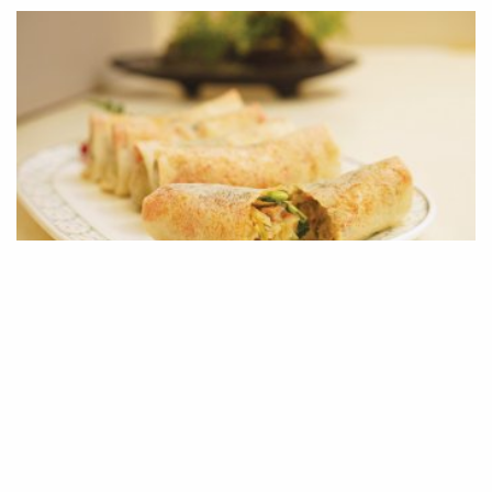
厦门薄饼 Xiamen Spring Rolls