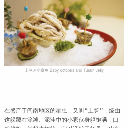
土笋冰小章鱼 Baby octopus and Tusun Jelly
在盛产于闽南地区的星虫，又叫“土笋”，缘由
这躲藏在涂滩、泥洼中的小家伙身躯饱满，口