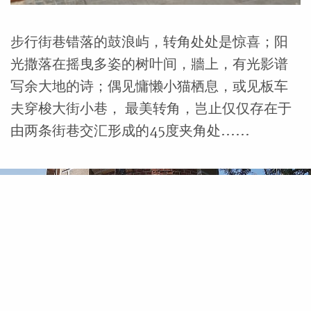
步行街巷错落的鼓浪屿，转角处处是惊喜；阳
光撒落在摇曳多姿的树叶间，牆上，有光影谱
写余大地的诗；偶见慵懒小猫栖息，或见板车
夫穿梭大街小巷， 最美转角，岂止仅仅存在于
由两条街巷交汇形成的45度夹角处……