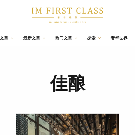
辑文章
最新文章
热门文章
探索
奢华世界
·
·
·
航游
佳酿
盛事
时尚
节庆
飛行
佳
特辑文章
推荐
特辑文章
05 AUG 2026
02 OCT 2025
13 AUG 2020
台北：一座能组装无
设计奢旅：曼谷丽思
马来西亚亲善旅游社
限行程的城市
卡尔顿酒店
— 2020金榜榜单全马
奢華
新闻
优惠
旅游
舒心
毅际媒体
最佳旅行社
佳酿
·
·
·
特辑文章
推荐
盛事
31 JUL 2026
19 JUN 2018
14 AUG 2023
与国泰一起跃升您的
设计奢旅：京都帝国
G酒店
生活享受
饭店