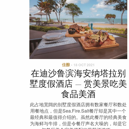
佳酿
·
18 OCT 2021
在迪沙鲁滨海安纳塔拉别
墅度假酒店 — 赏美景吃美
食品美酒
此占地宽阔的别墅度假酒店拥有数家餐厅和数处
用餐地点，但是Sea.Fire.Salt餐厅却是其中一个
最经典和最值得介绍的。虽然此餐厅的经典美食
为海鲜与牛排，但是令餐厅声名大噪的，却是它