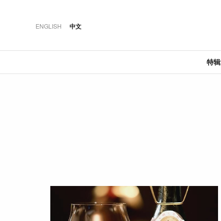
ENGLISH
中文
特
·
·
·
推荐
特辑文章
佳肴
奢華
06 AUG 2026
20 JUN 2018
12 MAR 2026
澳大利亚荣登“最佳城
晶华轩：米其林一星
2018马赛地C级
市”榜首
粤菜的极致风雅
·
·
·
特辑文章
盛事
酒店
03 AUG 2026
04 JAN 2021
24 MAY 2024
持瑞士旅行通票春游
当城市相遇于餐桌：
曼谷湄南河四季酒店:
瑞士
KL Cocktail Week的联
传奇建筑大师的新力
名餐酒体验
作