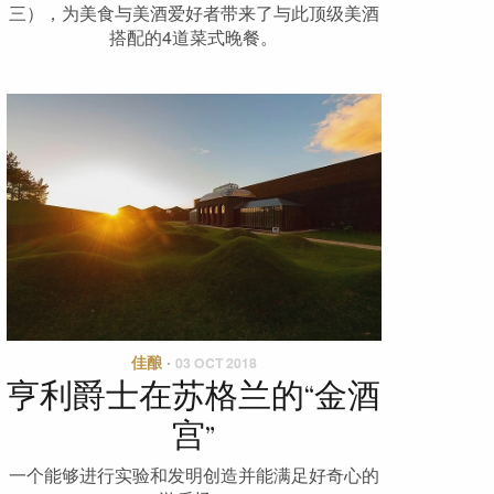
三），为美食与美酒爱好者带来了与此顶级美酒
搭配的4道菜式晚餐。
佳酿
·
03 OCT 2018
亨利爵士在苏格兰的“金酒
宫”
一个能够进行实验和发明创造并能满足好奇心的