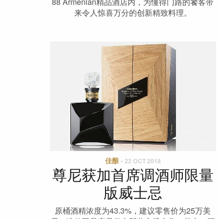
88 Armenian精品酒店内，为懂得门路的饕客带
来令人惊喜万分的创新精致料理。
佳酿
·
22 OCT 2018
尊尼获加首席调酒师限量
版威士忌
原桶酒精浓度为43.3%，建议零售价为25万美