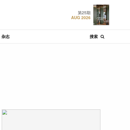
第25期
AUG 2026
杂志
搜索
·
·
·
肴
酒店
特辑文章
推荐
节庆
04 AUG 2026
22 JUL 2018
22 DEC 2024
探索东京
设计奢旅：曼谷安达
香港W酒店
仕酒店
·
·
·
特辑文章
推荐
酒店
30 JUL 2026
19 JAN 2021
06 MAR 2023
新加坡航空：空中的
设计奢旅：杭州中心
张弼士故居: 槟城最具
胜利
四季酒店
传奇色彩的蓝屋