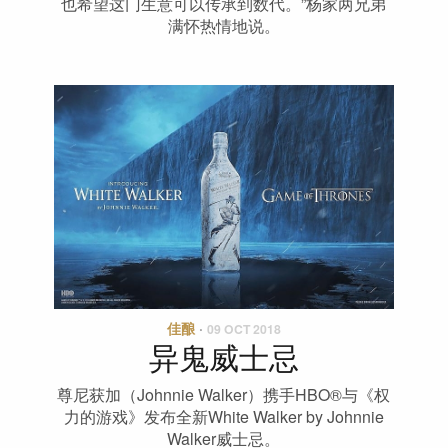
也希望这门生意可以传承到数代。”杨家两兄弟
满怀热情地说。
佳酿
·
09 OCT 2018
异鬼威士忌
尊尼获加（Johnnie Walker）携手HBO®与《权
力的游戏》发布全新White Walker by Johnnie
Walker威士忌。