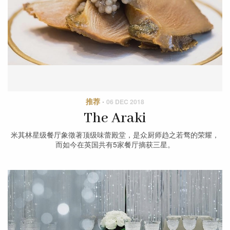
推荐
·
06 DEC 2018
The Araki
米其林星级餐厅象徵著顶级味蕾殿堂，是众厨师趋之若骛的荣耀，
而如今在英国共有5家餐厅摘获三星。