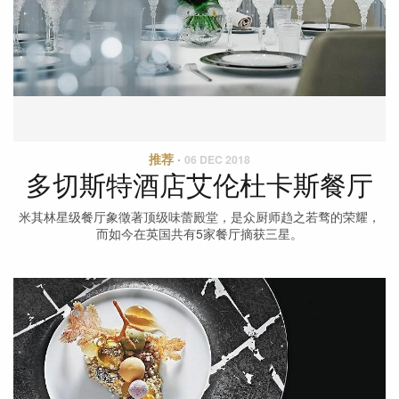
推荐
·
06 DEC 2018
多切斯特酒店艾伦杜卡斯餐厅
米其林星级餐厅象徵著顶级味蕾殿堂，是众厨师趋之若骛的荣耀，
而如今在英国共有5家餐厅摘获三星。