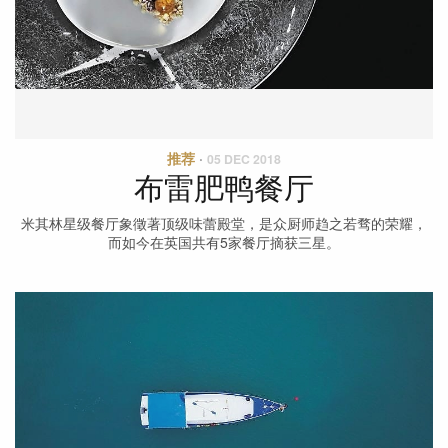
推荐
·
05 DEC 2018
布雷肥鸭餐厅
米其林星级餐厅象徵著顶级味蕾殿堂，是众厨师趋之若骛的荣耀，
而如今在英国共有5家餐厅摘获三星。