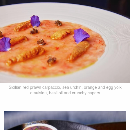
Sicilian red prawn carpaccio, sea urchin, orange and egg yolk
emulsion, basil oil and crunchy capers