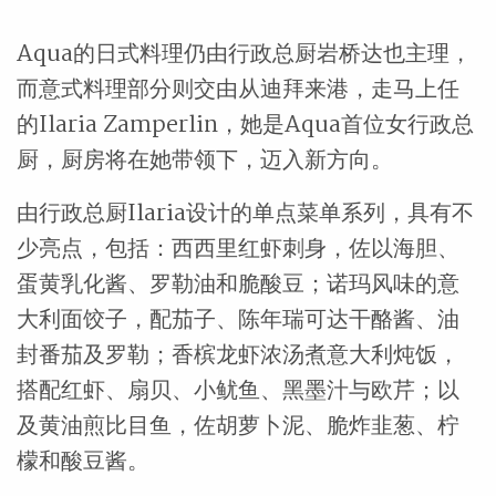
Aqua的日式料理仍由行政总厨岩桥达也主理，
而意式料理部分则交由从迪拜来港，走马上任
的Ilaria Zamperlin，她是Aqua首位女行政总
厨，厨房将在她带领下，迈入新方向。
由行政总厨Ilaria设计的单点菜单系列，具有不
少亮点，包括：西西里红虾刺身，佐以海胆、
蛋黄乳化酱、罗勒油和脆酸豆；诺玛风味的意
大利面饺子，配茄子、陈年瑞可达干酪酱、油
封番茄及罗勒；香槟龙虾浓汤煮意大利炖饭，
搭配红虾、扇贝、小鱿鱼、黑墨汁与欧芹；以
及黄油煎比目鱼，佐胡萝卜泥、脆炸韭葱、柠
檬和酸豆酱。