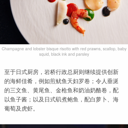
Champagne and lobster bisque risotto with red prawns, scallop, baby
squid, black ink and parsley
至于日式厨房，岩桥行政总厨则继续提供创新
的海鲜佳肴，例如煎鱿鱼天妇罗卷；令人垂涎
的三文鱼、黄尾鱼、金枪鱼和奶油奶酪卷，配
以鱼子酱；以及日式矶煮鲍鱼，配白萝卜、海
葡萄及虎虾。