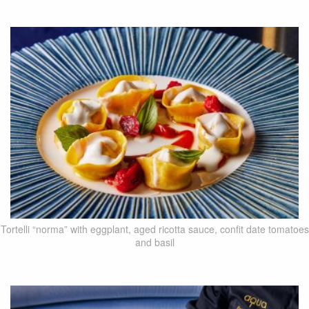
Tortelli “norma” with eggplant, aged ricotta sauce, confit date tomatoes
and basil