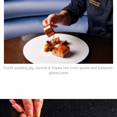
Confit suckling pig, carrots & tropea red onion puree and balsamic-
glazed pear