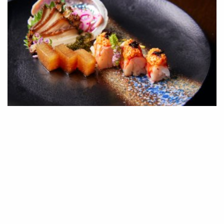
Isoyaki abalone with sea grape, tiger prawn sushi with spicy tobiko