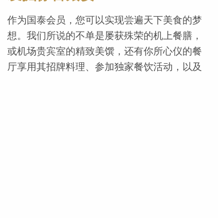
作为国泰会员，您可以实现尝遍天下美食的梦
想。我们所说的不单是屡获殊荣的机上餐膳，
或机场贵宾室的精致美馔，还有你所心仪的餐
厅享用其招牌料理、参加独家餐饮活动，以及
赚取额外里数的机会。国泰会员于我们全球各
地任何一家合作夥伴餐厅用餐时，均可赚取里
数。您现时享用的每一餐，都会为您缔造下一
趟生活体验。