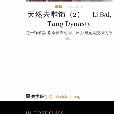
奢華
·
13 JUL 2026
天然去雕饰（2）— Li Bai,
Tang Dynasty
每一颗矿晶,都承载着时间、压力与元素交织的故
事。
关注我们
@imfirstclassmag