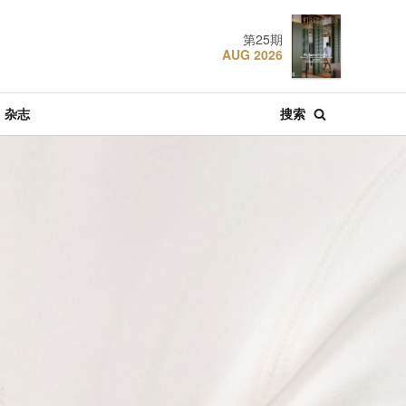
第25期
AUG 2026
杂志
搜索
·
·
·
肴
酒店
特辑文章
推荐
节庆
05 AUG 2026
22 JUL 2018
22 DEC 2024
探索东京
设计奢旅：曼谷丽思
香港W酒店
卡尔顿酒店
·
·
·
特辑文章
推荐
酒店
31 JUL 2026
19 JAN 2021
06 MAR 2023
新加坡航空：空中的
设计奢旅：京都帝国
张弼士故居: 槟城最具
胜利
饭店
传奇色彩的蓝屋