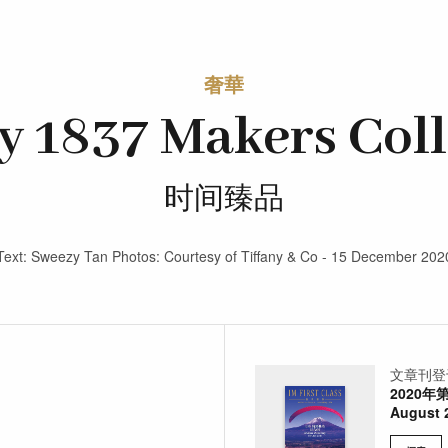
奢華
y 1837 Makers Col
时间臻品
Text: Sweezy Tan Photos: Courtesy of Tiffany & Co - 15 December 202
文章刊登
2020年
August 