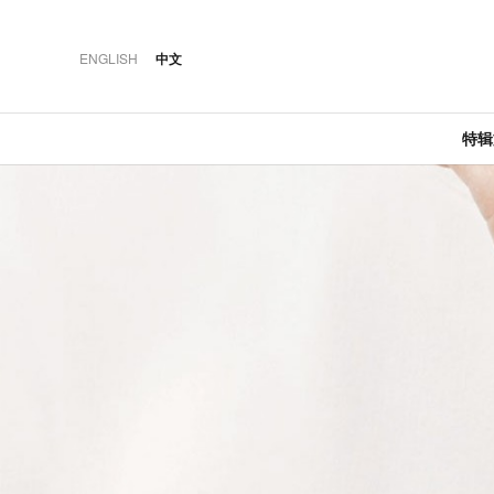
ENGLISH
中文
特
·
·
·
推荐
特辑文章
佳肴
奢華
07 AUG 2026
20 JUN 2018
12 MAR 2026
澳大利亚荣登“最佳城
台南晶英酒店夏日餐
2018马赛地C级
市”榜首
酒新体验
·
·
·
特辑文章
推荐
酒店
04 AUG 2026
04 JAN 2021
24 MAY 2024
持瑞士旅行通票春游
设计奢旅：曼谷安达
曼谷湄南河四季酒店:
瑞士
仕酒店
传奇建筑大师的新力
作