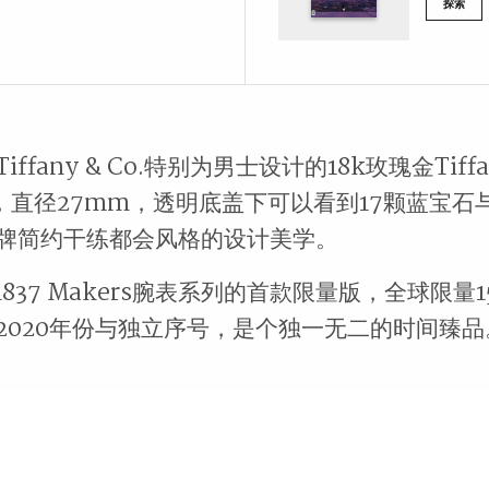
探索
ffany & Co.特别为男士设计的18k玫瑰金Tiffan
表，直径27mm，透明底盖下可以看到17颗蓝宝
牌简约干练都会风格的设计美学。
y 1837 Makers腕表系列的首款限量版，全球限量
2020年份与独立序号，是个独一无二的时间臻品