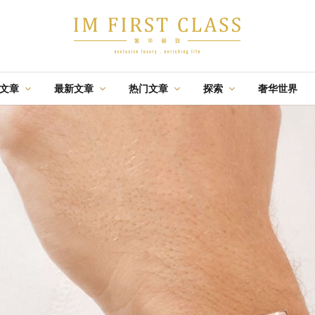
辑文章
最新文章
热门文章
探索
奢华世界
·
·
·
航游
佳酿
盛事
时尚
节庆
飛行
佳
特辑文章
佳肴
特辑文章
06 AUG 2026
02 OCT 2025
13 AUG 2020
台北：一座能组装无
晶华轩：米其林一星
马来西亚亲善旅游社
限行程的城市
粤菜的极致风雅
— 2020金榜榜单全马
奢華
新闻
优惠
旅游
舒心
毅际媒体
最佳旅行社
·
·
·
特辑文章
盛事
盛事
03 AUG 2026
19 JUN 2018
14 AUG 2023
与国泰一起跃升您的
当城市相遇于餐桌：
G酒店
生活享受
KL Cocktail Week的联
名餐酒体验