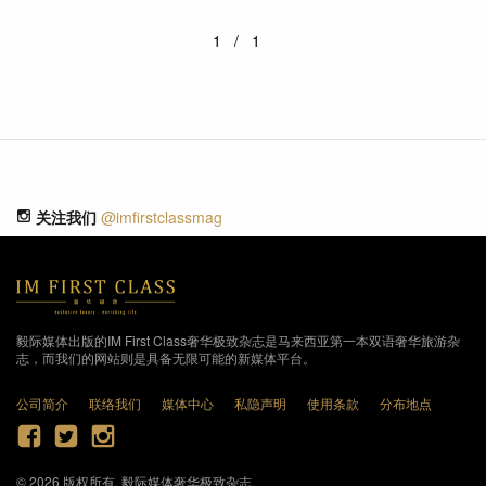
1/1
关注我们
@imfirstclassmag
毅际媒体出版的IM First Class奢华极致杂志是马来西亚第一本双语奢华旅游杂
志，而我们的网站则是具备无限可能的新媒体平台。
公司简介
联络我们
媒体中心
私隐声明
使用条款
分布地点
© 2026 版权所有, 毅际媒体奢华极致杂志.