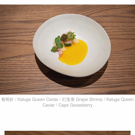
葡萄虾 / Kaluga Queen Caviar / 灯笼果 Grape Shrimp / Kaluga Queen
Caviar / Cape Gooseberry