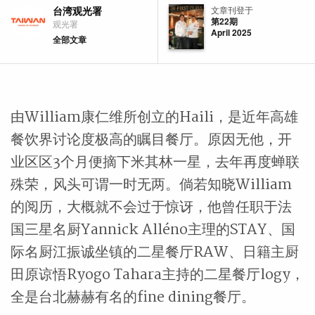
台湾观光署
文章刊登于
第22期
观光署
April 2025
全部文章
由William康仁维所创立的Haili，是近年高雄
餐饮界讨论度极高的瞩目餐厅。原因无他，开
业区区3个月便摘下米其林一星，去年再度蝉联
殊荣，风头可谓一时无两。倘若知晓William
的阅历，大概就不会过于惊讶，他曾任职于法
国三星名厨Yannick Alléno主理的STAY、国
际名厨江振诚坐镇的二星餐厅RAW、日籍主厨
田原谅悟Ryogo Tahara主持的二星餐厅logy，
全是台北赫赫有名的fine dining餐厅。