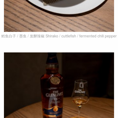
鳕鱼白子 / 墨鱼 / 发酵辣椒 Shirako / cuttlefish / fermented chili pepper