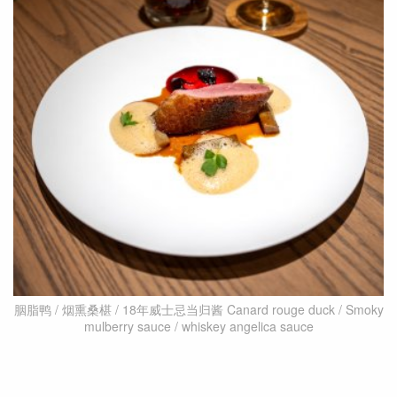
胭脂鸭 / 烟熏桑椹 / 18年威士忌当归酱 Canard rouge duck / Smoky
mulberry sauce / whiskey angelica sauce
他续说，自从尝过日厨做的法式料理后，便爱