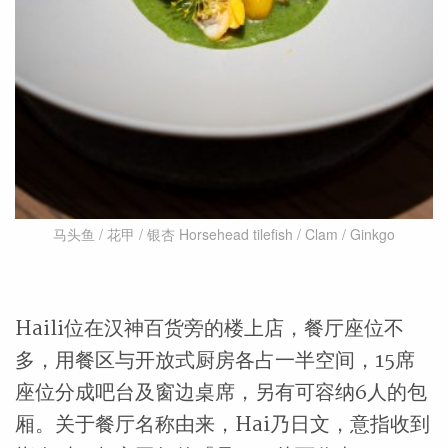
马头鱼 / 花甲 / 银杏 Horsehead tilefish / Clam / Ginkgo
Haili位在汉神百货旁的楼上店，餐厅座位不
多，用餐区与开放式厨房各占一半空间，15席
座位分成吧台及窗边桌席，另有可容纳6人的包
厢。关于餐厅名称由来，Hai乃日文，意指收到